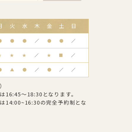
月
火
水
木
金
土
日
●
●
●
／
●
●
／
★
★
★
／
★
■
／
●
▲
●
／
●
／
／
）
6:45～18:30となります。
14:00~16:30の完全予約制とな