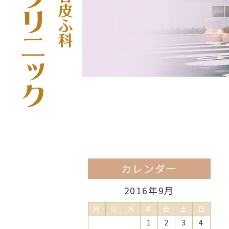
カレンダー
2016年9月
月
火
水
木
金
土
日
1
2
3
4