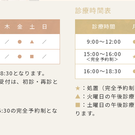
診療時間表
木
金
土
日
診療時間
9:00～12:00
／
●
▲
／
15:00～16:00
／
●
■
／
＜完全予約制＞
16:00～18:30
8:30となります。
受付は、初診・再診と
★
：処置（完全予約制
▲
：火曜日の午後診療は1
■
：土曜日の午後診療は
6:30の完全予約制とな
ります。