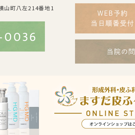
横山町八左214番地1
WEB予約
当日順番受付
-0036
当院の