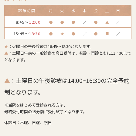
診療時間
月
火
水
木
金
土
日
8:45～
12:00
●
●
●
／
●
▲
／
15:45～
18:30
●
★
●
／
●
■
／
★
：火曜日の午後診療は16:45～18:30となります。
▲
：土曜日午前の一般診察の窓口受付は、初診・再診ともに11：30まで
となります。
▲
：土曜日の午後診療は14:00~16:30の完全予約
制となります。
※当院をはじめて受診される方は、
最終受付時間の15分前に受付終了となります。
休診日：木曜、日曜、祝日