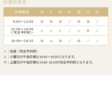
診療時間表
診療時間
月
火
水
木
金
土
日
9:00～12:00
●
●
●
／
●
●
／
15:00～16:00
★
★
★
／
★
■
／
＜完全予約制＞
16:00～18:30
●
▲
●
／
●
／
／
★
：処置（完全予約制）
▲
：火曜日の午後診療は16:45～18:30となります。
■
：土曜日の午後診療は14:00~16:30の完全予約制となります。