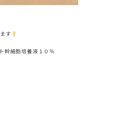
します
『ヒト幹細胞培養液１０％