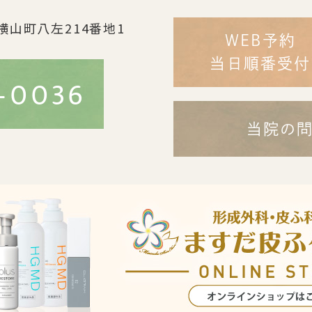
横山町八左214番地1
WEB予約
当日順番受付
-0036
当院の