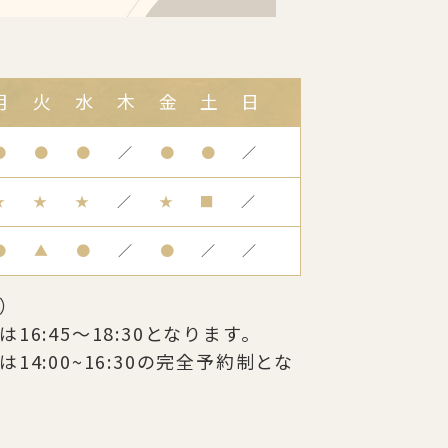
月
火
水
木
金
土
日
●
●
●
／
●
●
／
★
★
★
／
★
■
／
●
▲
●
／
●
／
／
）
6:45～18:30となります。
14:00~16:30の完全予約制とな