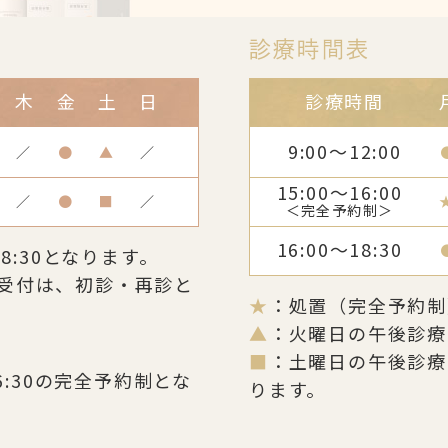
診療時間表
木
金
土
日
診療時間
9:00～12:00
／
●
▲
／
15:00～16:00
／
●
■
／
＜完全予約制＞
16:00～18:30
8:30となります。
受付は、初診・再診と
★
：処置（完全予約制
▲
：火曜日の午後診療は1
■
：土曜日の午後診療は
6:30の完全予約制とな
ります。