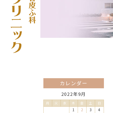
カレンダー
2022年9月
月
火
水
木
金
土
日
1
2
3
4