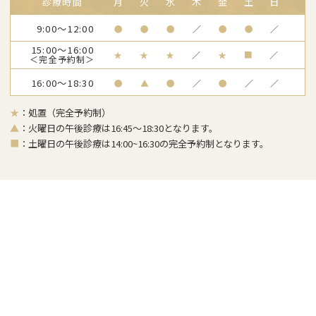
診療時間
月
火
水
木
金
土
日
9:00～12:00
●
●
●
／
●
●
／
15:00～16:00
★
★
★
／
★
■
／
＜完全予約制＞
16:00～18:30
●
▲
●
／
●
／
／
★
：処置（完全予約制）
▲
：火曜日の午後診療は16:45～18:30となります。
■
：土曜日の午後診療は14:00~16:30の完全予約制となります。