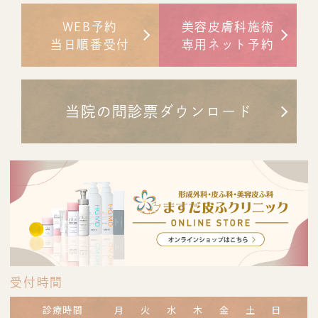
WEB予約
美容皮膚科施術
当日順番受付
専用ネット予約
当院の問診票ダウンロード
受付時間
診療時間
月
火
水
木
金
土
日