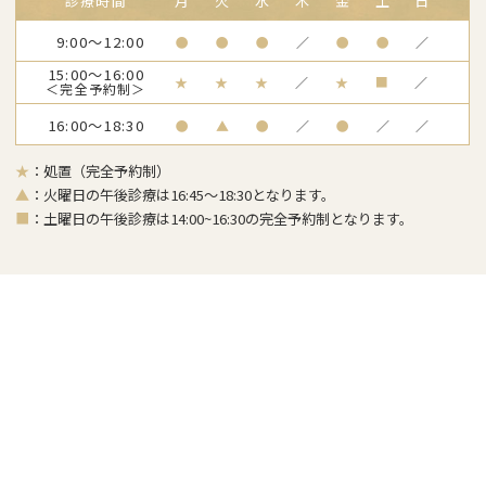
診療時間
月
火
水
木
金
土
日
9:00～12:00
●
●
●
／
●
●
／
15:00～16:00
★
★
★
／
★
■
／
＜完全予約制＞
16:00～18:30
●
▲
●
／
●
／
／
★
：処置（完全予約制）
▲
：火曜日の午後診療は16:45～18:30となります。
■
：土曜日の午後診療は14:00~16:30の完全予約制となります。