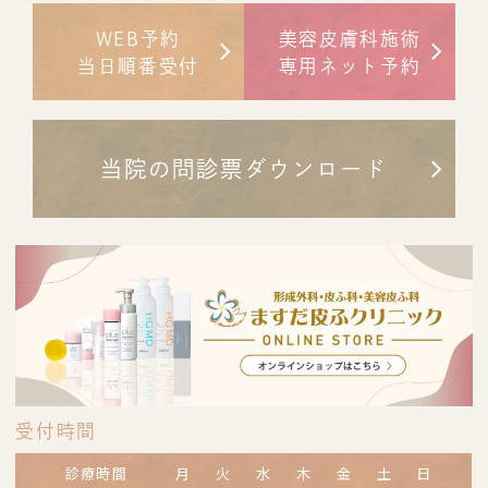
WEB予約
美容皮膚科施術
当日順番受付
専用ネット予約
当院の問診票ダウンロード
受付時間
診療時間
月
火
水
木
金
土
日